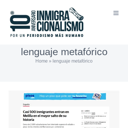
Saltar
al
contenido
lenguaje metafórico
Home
»
lenguaje metafórico