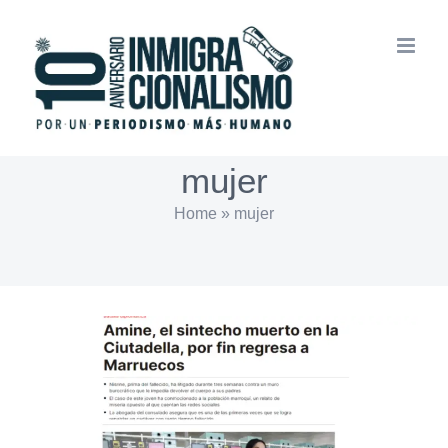
Saltar
al
contenido
mujer
Home
»
mujer