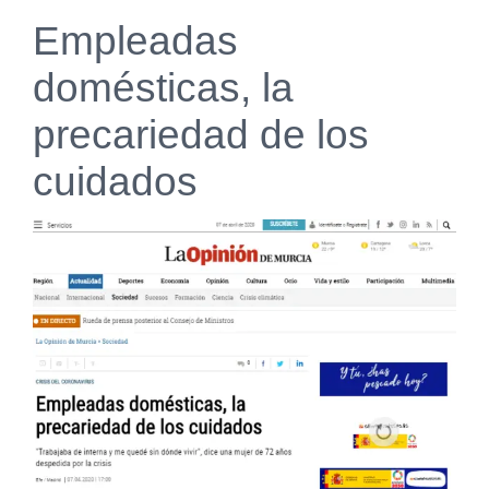
Empleadas
domésticas, la
precariedad de los
cuidados
Ver
imagen
más
grande