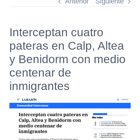
Anterior
Siguiente
Interceptan cuatro
pateras en Calp, Altea
y Benidorm con medio
centenar de
inmigrantes
Ver
imagen
más
grande