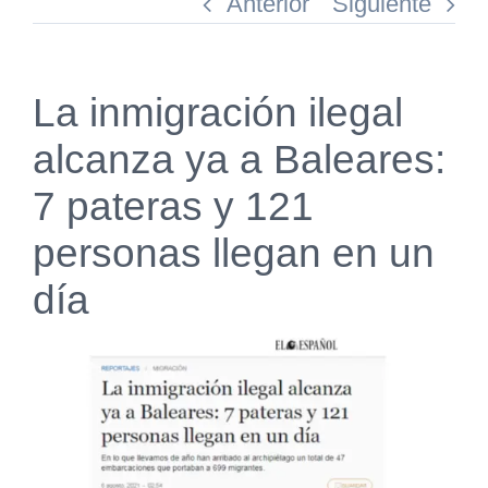
Anterior
Siguiente
La inmigración ilegal
alcanza ya a Baleares:
7 pateras y 121
personas llegan en un
día
Ver
imagen
más
grande