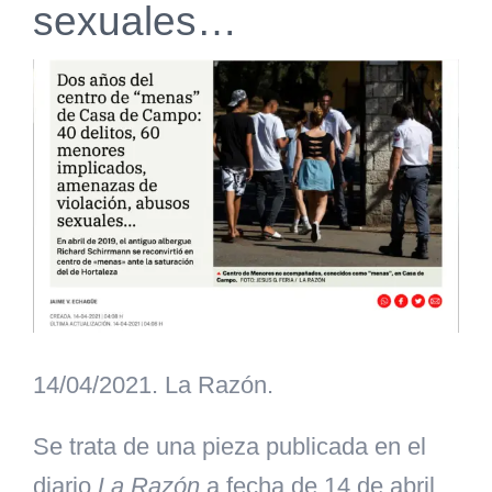
sexuales…
Ver
imagen
más
grande
14/04/2021. La Razón.
Se trata de una pieza publicada en el
diario
La Razón
a fecha de 14 de abril