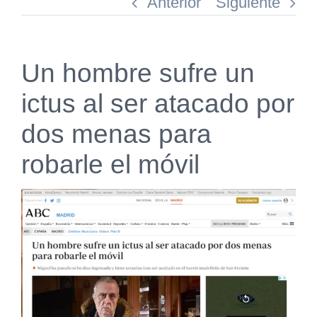
Anterior
Siguiente
Un hombre sufre un
ictus al ser atacado por
dos menas para
robarle el móvil
Ver
imagen
más
grande