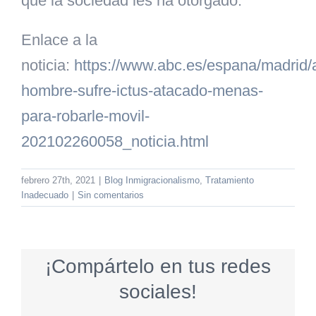
que la sociedad les ha otorgado.
Enlace a la
noticia:
https://www.abc.es/espana/madrid/
hombre-sufre-ictus-atacado-menas-
para-robarle-movil-
202102260058_noticia.html
febrero 27th, 2021
|
Blog Inmigracionalismo
,
Tratamiento
Inadecuado
|
Sin comentarios
¡Compártelo en tus redes
sociales!